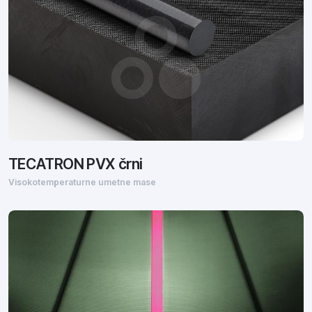
TECATRON PVX črni
Visokotemperaturne umetne mase