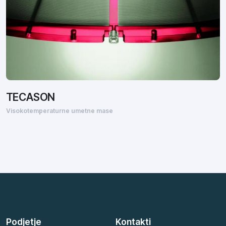
TECASON
Visokotemperaturne umetne mase
Podjetje
Kontakti