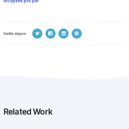
tecapeek pvx.pdf
Delite objavo
Related Work